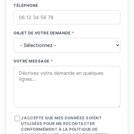
TÉLÉPHONE
OBJET DE VOTRE DEMANDE
*
VOTRE MESSAGE
*
J'ACCEPTE QUE MES DONNÉES SOIENT
UTILISÉES POUR ME RECONTACTER
CONFORMÉMENT À LA POLITIQUE DE